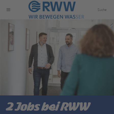
Suche
2
Jobs bei
RWW
Jobs filtern