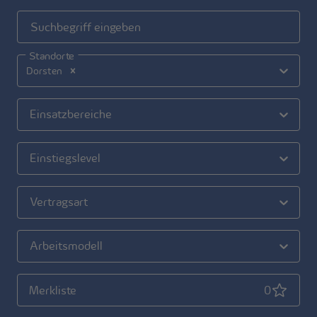
Suchbegriff eingeben
Standorte
Dorsten
Einsatzbereiche
Einstiegslevel
Vertragsart
Arbeitsmodell
(
0
gemerkt
Merkliste
0