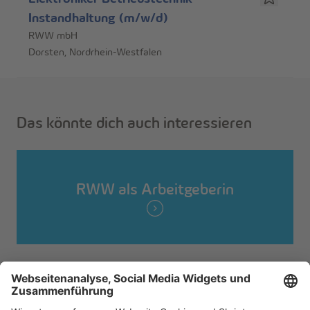
Instandhaltung (m/w/d)
RWW mbH
Dorsten, Nordrhein-Westfalen
Das könnte dich auch interessieren
RWW als Arbeitgeberin
Einsatzbereiche